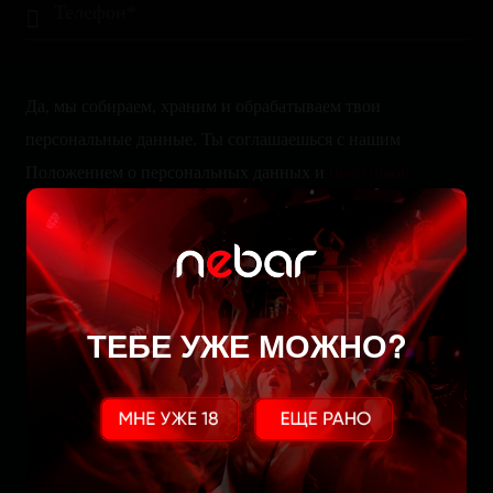
Да, мы собираем, храним и обрабатываем твои
персональные данные. Ты соглашаешься с нашим
Положением о персональных данных и
политикой
конфиденциальности
. Тебе не похуй?
Да, похуй!
БРОНЬ СТОЛА
ТЕБЕ УЖЕ МОЖНО?
Ваши данные в безопасности и не будут переданы третьим лицам
Или бронируй стол
САМОСТОЯТЕЛЬНО