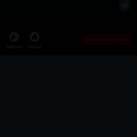
ЗАБРОНИРОВАТЬ ОНЛАЙН
Афиша
Акции

ФЕОДАЛЬНАЯ СЕКТА
БАРОВ
Афиша
Акции
Бронь стола
Меню
Франшиза
Бартер