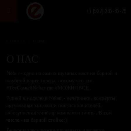
+7 (922) 292-82-29

ГЛАВНАЯ
/
О НАС
О НАС
Nebar - одно из самых шумных мест на барной и
клубной карте города, потому что это
#ТотСамыйNebar где #МОЖНОВСЕ .
7 дней в неделю в Nebar - вечеринки, концерты
актуальных хип-хоп и поп-исполнителей,
выступления stand-up комиков и танцы. В том
числе - на барной стойке:)
Вечером здесь можно поужинать или легко