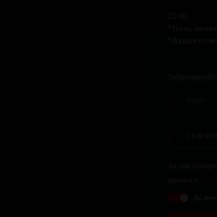
23:00.
*Гость может
*Акция соче
Забронируйт
Да, мы собира
данных и
поли
Да, поху