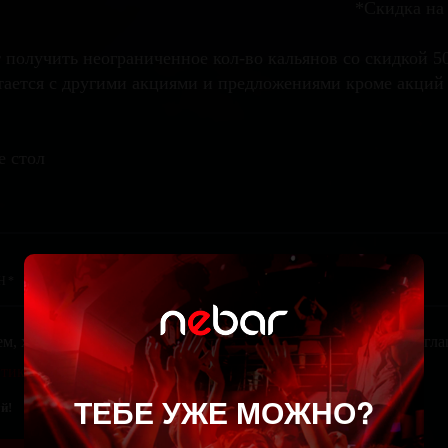
*Скидка на 
 получить неограниченное кол-во кальянов со скидкой 50
тается с другими акциями и предложениями кроме акций
е стол
ем, храним и обрабатываем твои персональные данные. Ты сог
тикой конфиденциальности
. Тебе не похуй?
ТЕБЕ УЖЕ МОЖНО?
й!