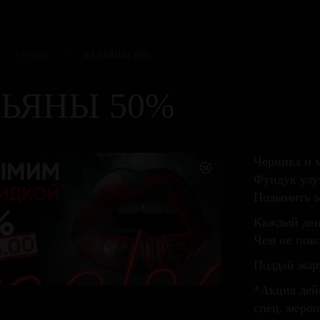
АКЦИИ
/
КАЛЬЯНЫ 50%
ЬЯНЫ 50%
Черника и 
Фундук улу
Подымить з
Каждый ден
Чем не пово
Поддай жар
*Акция дей
спец. меро