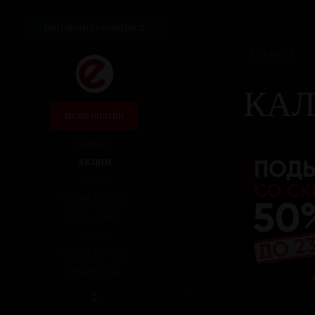
ЕКАТЕРИНБУРГ / РАДИЩЕВА 25
ГЛАВНАЯ
/
КАЛ
БРОНЬ ОНЛАЙН
АФИША
АКЦИИ
МЕНЮ
БРОНЬ СТОЛА
СИС_ТЕМА
О НАС
ПРАВИЛА БАРА
ФРАНШИЗА
