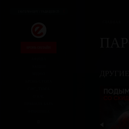
ЕКАТЕРИНБУРГ / РАДИЩЕВА 25
ГЛАВНАЯ
/
ПАР
БРОНЬ ОНЛАЙН
АФИША
АКЦИИ
ДРУГИ
МЕНЮ
БРОНЬ СТОЛА
СИС_ТЕМА
О НАС
ПРАВИЛА БАРА
ФРАНШИЗА
