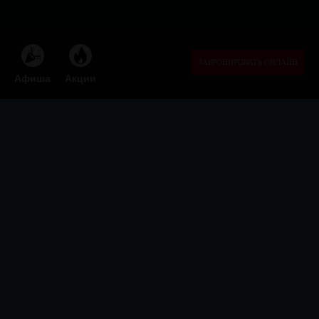
ЗАБРОНИРОВАТЬ ОНЛАЙН
Афиша
Акции

ФЕОДАЛЬНАЯ СЕКТА
БАРОВ
Афиша
Акции
Бронь стола
Меню
Франшиза
Бартер