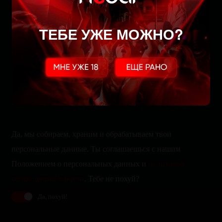
Забронируйте стол
ТЕБЕ УЖЕ МОЖНО?
Да, мы собираем, храним и обрабатываем твои
персональные данные. Ты соглашаешься с нашим
Положением о персональных данных и
политикой
конфиденциальности
. Тебе не похуй?
Да, похуй!