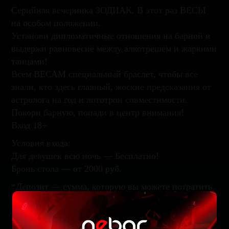
Серийная вечеринка ЗОДИАК. В этот раз ВЕСЫ
на особом положении.
Установи дипломатичные отношения на барной и
выдержи равновесие между алкотрешем и жаркими
танцами!
Всем ВЕСАМ специальный браслет, чтобы все
знали, кто здесь главный, жоские предсказания от
астролога на год и лототрон совместимости.
Покори барную, попади в центр внимания!
Вход 18+
Условия входа:
Для девушек всю ночь — Бесплатно!
Бронь стола — от 2000 руб.
*Депозит — сумма, которую вы можете потратить
на меню бара или кухни
Открыты: 18.00 — 6.00