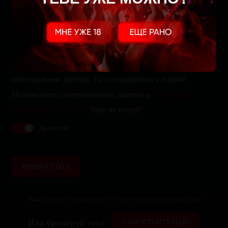
Да, мы собираем, храним и обрабатываем твои
персональные данные. Ты соглашаешься с нашим
Положением о персональных данных и
политикой
конфиденциальности
. Тебе не похуй?
Да, похуй!
БРОНЬ СТОЛА
Ваши данные в безопасности и не будут переданы третьим лицам
Или бронируй стол
САМОСТОЯТЕЛЬНО