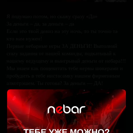
Я подумаю потом, но скажу сразу «Да»
За деньги – да, за деньги – да
Если это твой девиз на эту ночь, то ты точно та
кто нам нужен!
Первые небарные игры ЗА ДЕНЬГИ! Выполняй
crazy задания от нашей команды, подкатывай к
нашему ведущему и выигрывай деньги от небара!!!
Мы знаем как пощекотать тебе нервы шокерами и
пробудить в тебе инстасамку нашим фирменным
алкотрэшем. Ты готова? За деньги — ДА!
Забронируйте стол
ТЕБЕ УЖЕ МОЖНО?