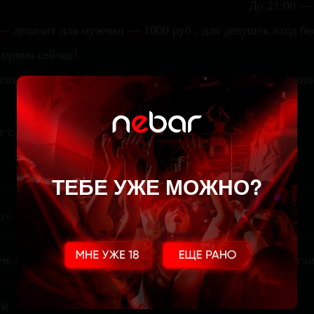
До 21:00 —
— депозит для мужчин — 1000 руб., для девушек вход б
прямо сейчас!
вход — сумма начисляемая на карту бара, которую можно
е стол
ТЕБЕ УЖЕ МОЖНО?
ем, храним и обрабатываем твои персональные данные. Ты сог
тикой конфиденциальности
. Тебе не похуй?
й!