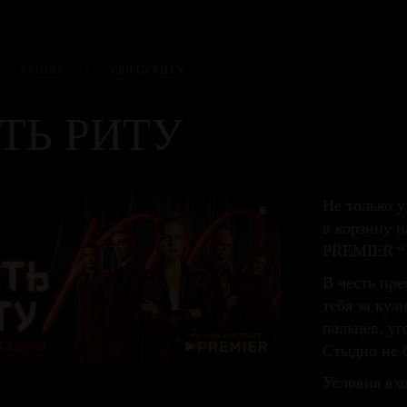
АФИША
/
УБИТЬ РИТУ
ТЬ РИТУ
Не только у
в корзину н
PREMIER “У
В честь пр
тебя за кул
пальцев, у
Стыдно не б
Условия вхо