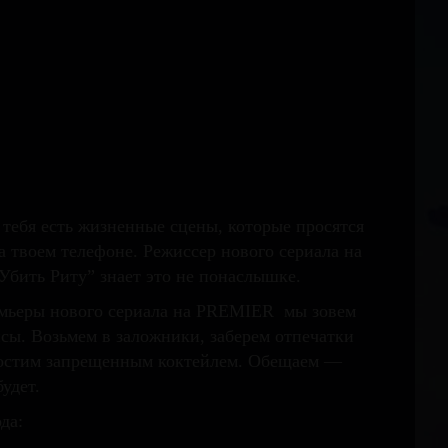
 тебя есть жизненные сцены, которые просятся
а твоем телефоне. Режиссер нового сериала на
бить Риту” знает это не понаслышке.
емьеры нового сериала на PREMIER мы зовем
исы. Возьмем в заложники, заберем отпечатки
гостим запрещенным коктейлем. Обещаем —
удет.
да: