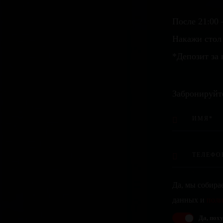
После 21:00 
Накажи стол 
*Депозит за 
Забронируйт
Да, мы собира
данных и
поли
Да, поху