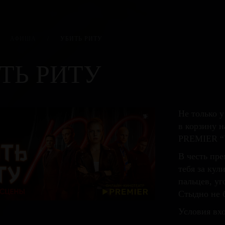
АФИША
/
УБИТЬ РИТУ
ТЬ РИТУ
Не только у
в корзину н
PREMIER “У
В честь пр
тебя за кул
пальцев, у
Стыдно не б
Условия вхо