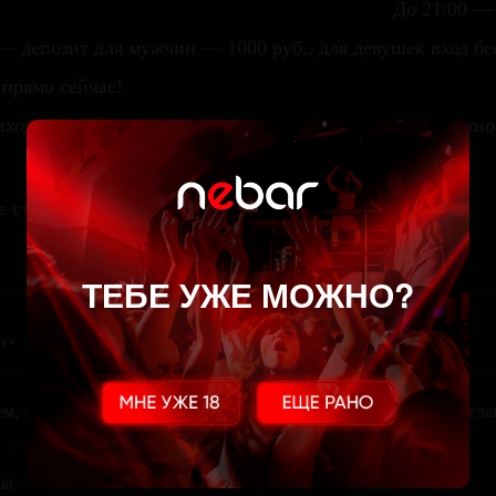
До 21:00 —
— депозит для мужчин — 1000 руб., для девушек вход б
прямо сейчас!
вход — сумма начисляемая на карту бара, которую можно
е стол
ТЕБЕ УЖЕ МОЖНО?
ем, храним и обрабатываем твои персональные данные. Ты сог
тикой конфиденциальности
. Тебе не похуй?
й!