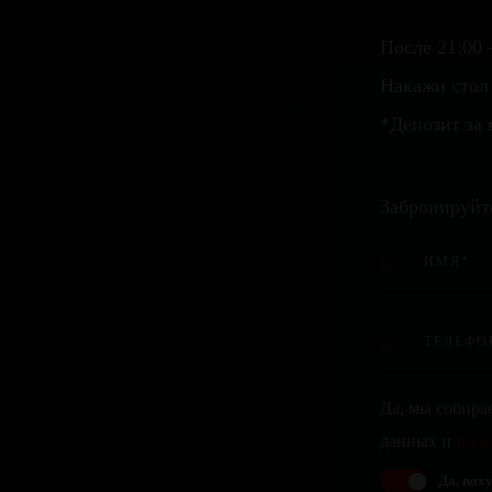
После 21:00 
Накажи стол 
*Депозит за 
Забронируйт
Да, мы собира
данных и
поли
Да, поху