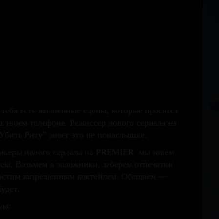
 тебя есть жизненные сцены, которые просятся
а твоем телефоне. Режиссер нового сериала на
бить Риту” знает это не понаслышке.
емьеры нового сериала на PREMIER мы зовем
исы. Возьмем в заложники, заберем отпечатки
гостим запрещенным коктейлем. Обещаем —
удет.
да: