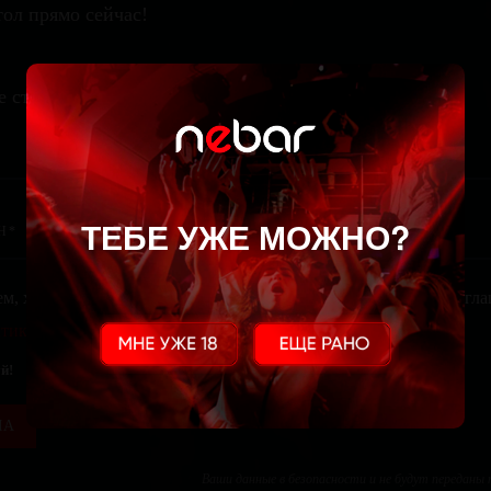
ол прямо сейчас!
е стол
ТЕБЕ УЖЕ МОЖНО?
ем, храним и обрабатываем твои персональные данные. Ты сог
тикой конфиденциальности
. Тебе не похуй?
й!
ЛА
Ваши данные в безопасности и не будут переданы