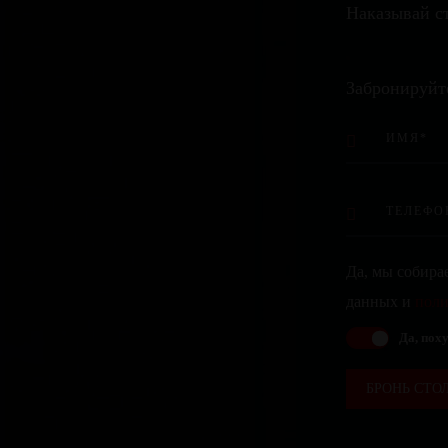
Наказывай ст
Забронируйт
Да, мы собира
данных и
поли
Да, поху
БРОНЬ СТО