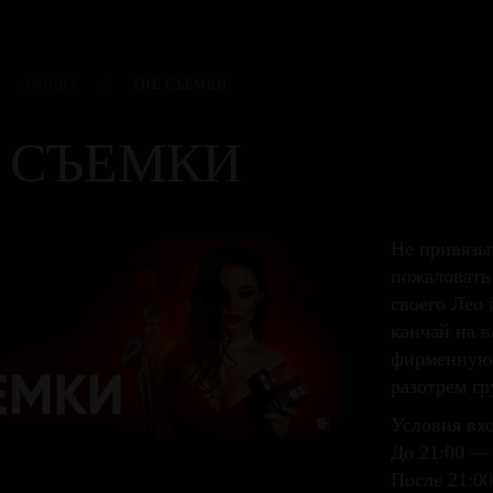
АФИША
/
THE СЪЕМКИ
 СЪЕМКИ
Не привязы
пожаловать
своего Лео
канчай на в
фирменную 
разотрем гр
Условия вхо
До 21:00 —
После 21:00