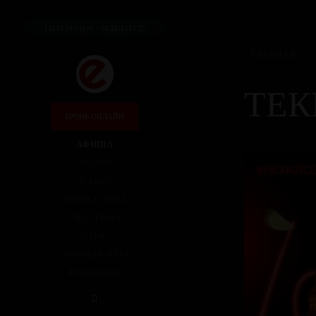
ЕКАТЕРИНБУРГ / РАДИЩЕВА 25
ГЛАВНАЯ
/
ТЕК
БРОНЬ ОНЛАЙН
АФИША
АКЦИИ
МЕНЮ
БРОНЬ СТОЛА
СИС_ТЕМА
О НАС
ПРАВИЛА БАРА
ФРАНШИЗА
