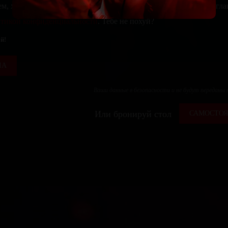
ем, храним и обрабатываем твои персональные данные. Ты сог
тикой конфиденциальности
. Тебе не похуй?
й!
ЛА
Ваши данные в безопасности и не будут переданы
Или бронируй стол
САМОСТОЯ