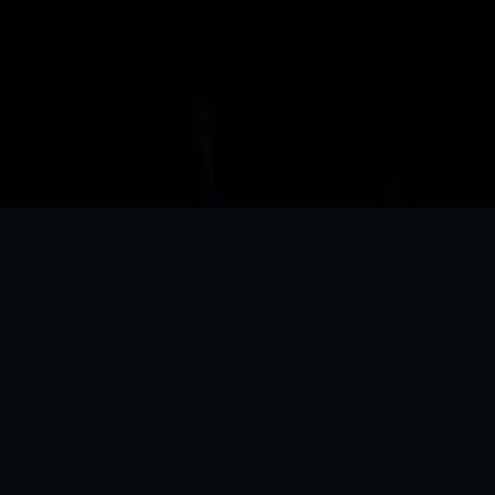
АФИША
АК
БРОНЬ СТОЛА
МЕ
ФРАНШИЗА
БАР
ТА БАРОВ