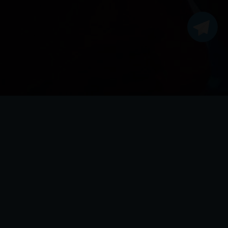
ЦИИ
НЮ
ТЕР
