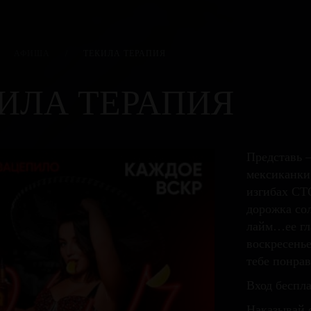
АФИША
/
ТЕКИЛА ТЕРАПИЯ
ИЛА ТЕРАПИЯ
Представь 
мексиканки
изгибах СТ
дорожка сол
лайм…ее гл
воскресень
тебе понра
Вход беспл
Наказывай с