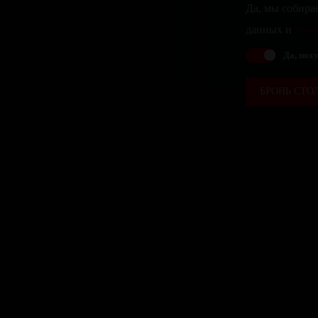
Да, мы собира
данных и
поли
Да, поху
БРОНЬ СТО