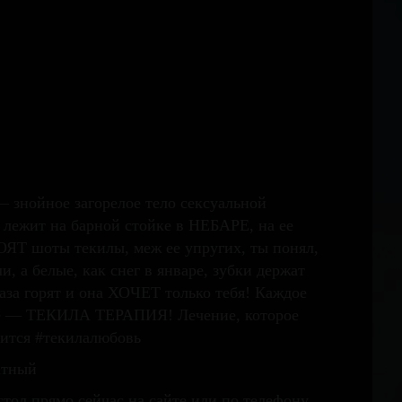
— знойное загорелое тело сексуальной
 лежит на барной стойке в НЕБАРЕ, на ее
ОЯТ шоты текилы, меж ее упругих, ты понял,
и, а белые, как снег в январе, зубки держат
аза горят и она ХОЧЕТ только тебя! Каждое
е — ТЕКИЛА ТЕРАПИЯ! Лечение, которое
вится #текилалюбовь
атный
тол прямо сейчас на сайте или по телефону