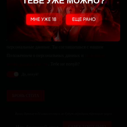
ТЕБЕ УЖЕ МОЖНО?
Да, мы собираем, храним и обрабатываем твои
персональные данные. Ты соглашаешься с нашим
Положением о персональных данных и
политикой
конфиденциальности
. Тебе не похуй?
Да, похуй!
БРОНЬ СТОЛА
Ваши данные в безопасности и не будут переданы третьим лицам
Или бронируй стол
САМОСТОЯТЕЛЬНО