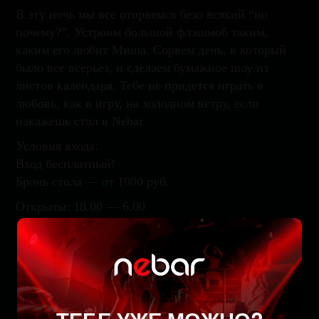
В эту ночь мы все оторвемся безо всякий “но
почему?”. Устроим большой флэшмоб таким,
каким его любит Миша. Сорвем день, в который
было все всерьез, и сделаем бумажное шоу из
листов календаря. Тебе не придется играть в
любовь, как в игру, на холодном ветру, если
накажешь стол в Nebar.
Условия входа:
Вход бесплатный!
Бронь стола — от 1000 руб.
Открыты: 18.00 — 6.00
Забронируйте стол