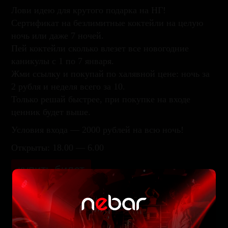
Лови идею для крутого подарка на НГ!
Сертификат на безлимитные коктейли на целую
ночь или даже 7 ночей.
Пей коктейли сколько влезет все новогодние
каникулы с 1 по 7 января.
Жми ссылку и покупай по халявной цене: ночь за
2 рубля и неделя всего за 10.
Только решай быстрее, при покупке на входе
ценник будет выше.
Условия входа — 2000 рублей на всю ночь!
Открыты: 18.00 — 6.00
купить билет
Забронируйте стол