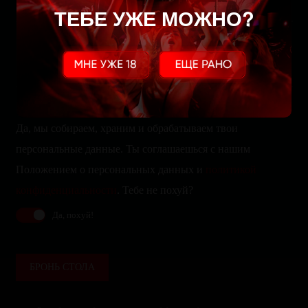
ТЕБЕ УЖЕ МОЖНО?
Да, мы собираем, храним и обрабатываем твои
персональные данные. Ты соглашаешься с нашим
Положением о персональных данных и
политикой
конфиденциальности
. Тебе не похуй?
Да, похуй!
БРОНЬ СТОЛА