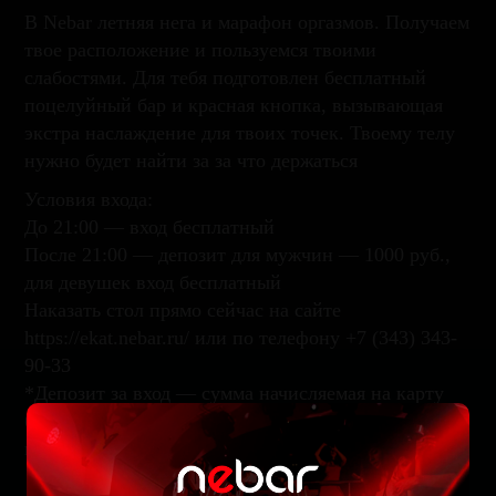
В Nebar летняя нега и марафон оргазмов. Получаем
твое расположение и пользуемся твоими
слабостями. Для тебя подготовлен бесплатный
поцелуйный бар и красная кнопка, вызывающая
экстра наслаждение для твоих точек. Твоему телу
нужно будет найти за за что держаться
Условия входа:
До 21:00 — вход бесплатный
После 21:00 — депозит для мужчин — 1000 руб.,
для девушек вход бесплатный
Наказать стол прямо сейчас на сайте
https://ekat.nebar.ru/ или по телефону +7 (343) 343-
90-33
*Депозит за вход — сумма начисляемая на карту
бара, которую можно потратить на меню и бар
внутри заведения.