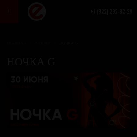
+7 (922) 292-82-29

ГЛАВНАЯ
/
АФИША
/
НОЧКА G
НОЧКА G