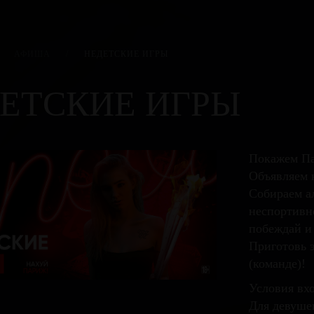
АФИША
/
НЕДЕТСКИЕ ИГРЫ
ЕТСКИЕ ИГРЫ
Покажем Па
Объявляем 
Собираем а
неспортивн
побеждай и
Приготовь 
(команде)!
Условия вхо
Для девуше