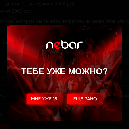
— депозит* для мужчин 1000 руб.
— от 2000 руб.
сумма, которую вы можете потратить на меню бара или 
е стол
ТЕБЕ УЖЕ МОЖНО?
ем, храним и обрабатываем твои персональные данные. Ты сог
тикой конфиденциальности
. Тебе не похуй?
й!