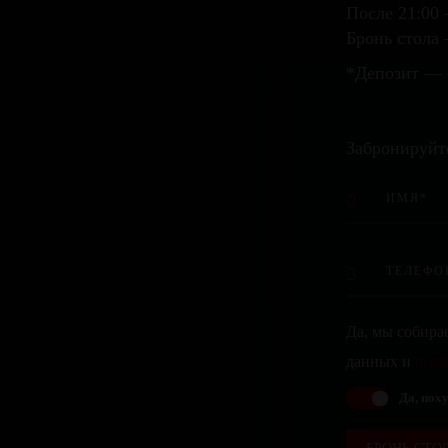
После 21:00 
Бронь стола 
*Депозит — 
Забронируйт
Да, мы собира
данных и
поли
Да, поху