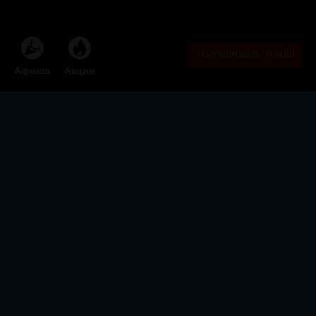
ЗАБРОНИРОВАТЬ ОНЛАЙН
Афиша
Акции

ФЕОДАЛЬНАЯ СЕКТА
БАРОВ
Афиша
Акции
Бронь стола
Меню
Франшиза
Бартер