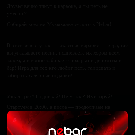
Друзья вечно тянут в караоке, а ты петь не
умеешь?
Собирай всех на Музыкальное лото в Nebar!
В этот вечер у нас — азартная караоке — игра, где
вы угадываете песни, подпеваете их хором всем
залом, а в конце забираете подарки и депозиты в
бар! Игра для тех кто любит петь, танцевать и
забирать халявные подарки!
Узнал трек? Подпевай! Не узнал? Имитируй!
Стартуем в 20:00, а после — продолжаем на
танцполе с диджеем.