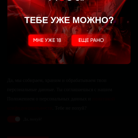
Забронируйте стол
ТЕБЕ УЖЕ МОЖНО?
Да, мы собираем, храним и обрабатываем твои
персональные данные. Ты соглашаешься с нашим
Положением о персональных данных и
политикой
конфиденциальности
. Тебе не похуй?
Да, похуй!