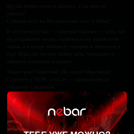
Друзья вечно тянут в караоке, а ты петь не
умеешь?
Собирай всех на Музыкальное лото в Nebar!
В этот вечер у нас — азартная караоке — игра, где
вы угадываете песни, подпеваете их хором всем
залом, а в конце забираете подарки и депозиты в
бар! Игра для тех кто любит петь, танцевать и
забирать халявные подарки!
Узнал трек? Подпевай! Не узнал? Имитируй!
Стартуем в 20:00, а после — продолжаем на
танцполе с диджеем.
Забронируйте стол