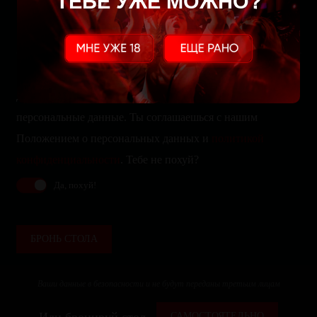
ТЕБЕ УЖЕ МОЖНО?
Да, мы собираем, храним и обрабатываем твои
персональные данные. Ты соглашаешься с нашим
Положением о персональных данных и
политикой
конфиденциальности
. Тебе не похуй?
Да, похуй!
БРОНЬ СТОЛА
Ваши данные в безопасности и не будут переданы третьим лицам
Или бронируй стол
САМОСТОЯТЕЛЬНО