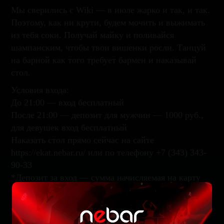
Мы сверились с Wiki — в июле жарко и так, и так.
Поэтому, как ни крути, будем мочить и выжимать
из тебя соки. Получай майку и поливайся
шампанским, чтобы твои вишенки росли. Танцуй
на барной как того требует бармен и наказывай
стол.
Условия входа:
До 21:00 — вход бесплатный
После 21:00 — депозит для мужчин — 1000 руб.,
для девушек вход бесплатный
Наказать стол прямо сейчас на сайте
https://ekat.nebar.ru/ или по телефону +7 (343) 343-
90-33
*Депозит за вход — сумма начисляемая на карту
бара, которую можно потратить на меню и бар
внутри заведения.