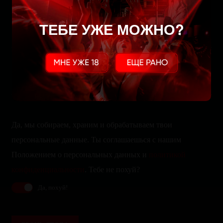
Забронируйте стол
ТЕБЕ УЖЕ МОЖНО?
Да, мы собираем, храним и обрабатываем твои
персональные данные. Ты соглашаешься с нашим
Положением о персональных данных и
политикой
конфиденциальности
. Тебе не похуй?
Да, похуй!