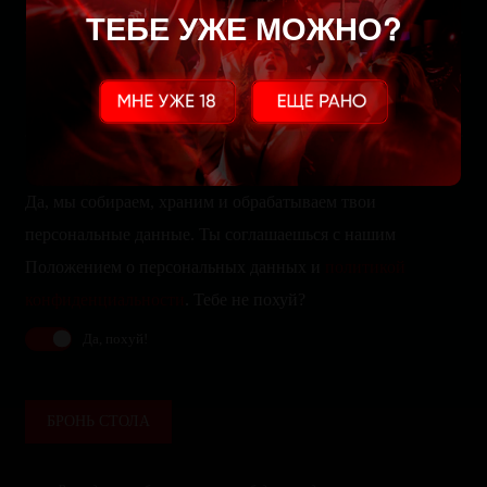
ТЕБЕ УЖЕ МОЖНО?
Да, мы собираем, храним и обрабатываем твои
персональные данные. Ты соглашаешься с нашим
Положением о персональных данных и
политикой
конфиденциальности
. Тебе не похуй?
Да, похуй!
БРОНЬ СТОЛА