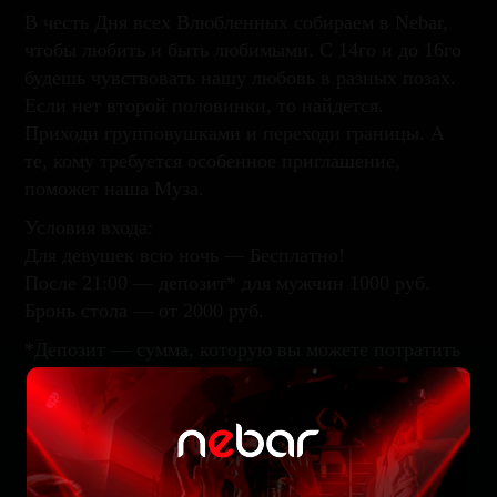
В честь Дня всех Влюбленных собираем в Nebar,
чтобы любить и быть любимыми. С 14го и до 16го
будешь чувствовать нашу любовь в разных позах.
Если нет второй половинки, то найдется.
Приходи групповушками и переходи границы. А
те, кому требуется особенное приглашение,
поможет наша Муза.
Условия входа:
Для девушек всю ночь — Бесплатно!
После 21:00 — депозит* для мужчин 1000 руб.
Бронь стола — от 2000 руб.
*Депозит — сумма, которую вы можете потратить
на меню бара или кухни
Забронируйте стол