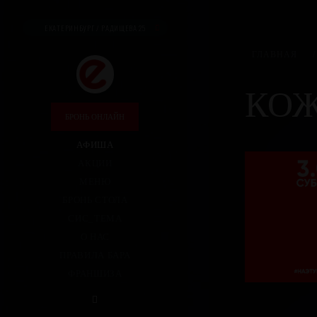
ЕКАТЕРИНБУРГ / РАДИЩЕВА 25
ГЛАВНАЯ
/
КОЖ
БРОНЬ ОНЛАЙН
АФИША
АКЦИИ
МЕНЮ
БРОНЬ СТОЛА
СИС_ТЕМА
О НАС
ПРАВИЛА БАРА
ФРАНШИЗА
