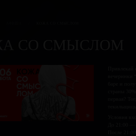
АФИША
/
КОЖА СО СМЫСЛОМ
А СО СМЫСЛОМ
Привлекай 
вечеринки 
баре и пол
страны 30%,
первая? Тог
текильщицы
Условия вхо
До 21:00 —
После 21:0