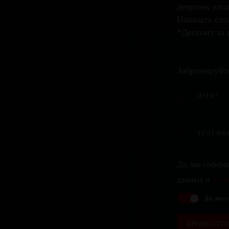
девушек вхо
Наказать стол
*Депозит за 
Забронируйт
Да, мы собира
данных и
поли
Да, поху
БРОНЬ СТО