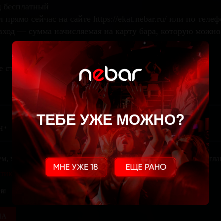
д бесплатный
 прямо сейчас на сайте https://ekat.nebar.ru/ или по теле
вход — сумма начисляемая на карту бара, которую можно
е стол
ТЕБЕ УЖЕ МОЖНО?
ем, храним и обрабатываем твои персональные данные. Ты сог
тикой конфиденциальности
. Тебе не похуй?
й!
ЛА