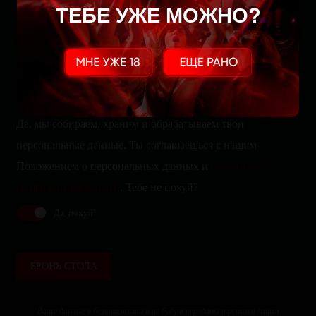
ТЕБЕ УЖЕ МОЖНО?
Да, мы собираем, храним и обрабатываем твои
персональные данные. Ты соглашаешься с нашим
Положением о персональных данных и
политикой
конфиденциальности
. Тебе не похуй?
Да, похуй!
БРОНЬ СТОЛА
Ваши данные в безопасности и не будут переданы третьим лицам