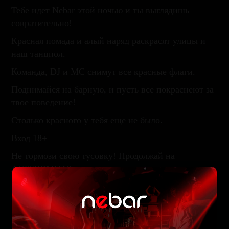
Тебе идет Nebar этой ночью и ты выглядишь
совратительно!
Красная помада и алый наряд раскрасят улицы и
наш танцпол.
Команда, DJ и MC снимут все красные флаги.
Поднимайся на барную, и пусть все покраснеют за
твое поведение!
Столько красного у тебя еще не было.
Вход 18+
Не тормози свою тусовку! Продолжай на
AFTERPARTY!
Забронируйте стол