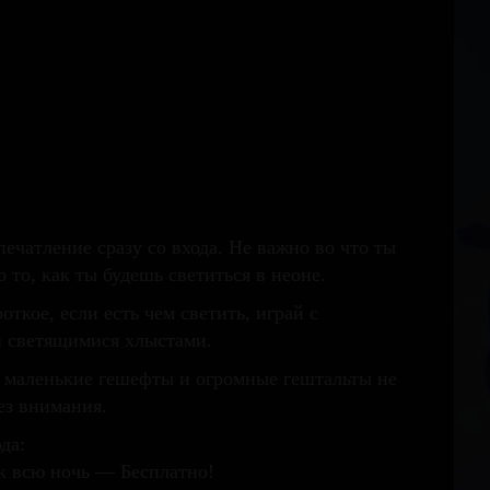
ечатление сразу со входа. Не важно во что ты
о то, как ты будешь светиться в неоне.
откое, если есть чем светить, играй с
и светящимися хлыстами.
 маленькие гешефты и огромные гештальты не
ез внимания.
да:
к всю ночь — Бесплатно!