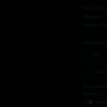
Бронь стола 
*Депозит — 
Открыты: 18
Забронируйт
Да, мы собира
данных и
поли
Да, поху