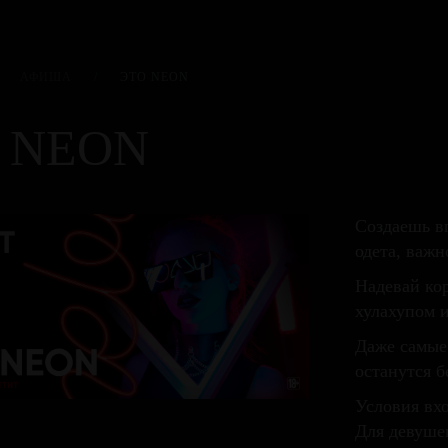
АФИША
/
ЭТО NEON
 NEON
Создаешь вп
одета, важн
Надевай кор
хулахупом 
Даже самые
останутся б
Условия вхо
Для девуше