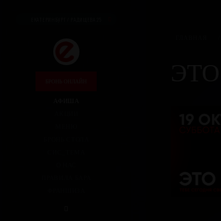
ЕКАТЕРИНБУРГ / РАДИЩЕВА 25
ГЛАВНАЯ
/
ЭТО
БРОНЬ ОНЛАЙН
АФИША
АКЦИИ
МЕНЮ
БРОНЬ СТОЛА
СИС_ТЕМА
О НАС
ПРАВИЛА БАРА
ФРАНШИЗА
