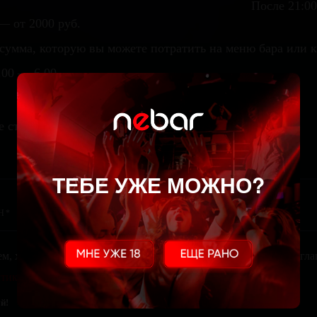
После 21:0
— от 2000 руб.
сумма, которую вы можете потратить на меню бара или 
.00 — 6.00
е стол
ТЕБЕ УЖЕ МОЖНО?
ем, храним и обрабатываем твои персональные данные. Ты сог
тикой конфиденциальности
. Тебе не похуй?
й!