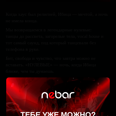
Когда хаус был религией, Ибица — мечтой, а ночь
не имела конца.
Мы возвращаемся в легендарные нулевые:
танцы до рассвета, загорелые тела, vocal house и
тот самый саунд, под который танцевали без
телефона в руке.
Бит, свобода и чувство, что завтра можно не
вставать. «НУЛЕВЫЕ» — ночь, когда Ибица
ближе, чем ты думаешь.
Забронируйте стол
ТЕБЕ УЖЕ МОЖНО?