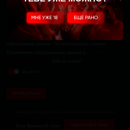
Да, мы собираем, храним и обрабатываем твои
персональные данные. Ты соглашаешься с нашим
Положением о персональных данных и
политикой
конфиденциальности
. Тебе не похуй?
Да, похуй!
БРОНЬ СТОЛА
Ваши данные в безопасности и не будут переданы третьим лицам
Или бронируй стол
САМОСТОЯТЕЛЬНО