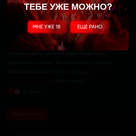
ТЕБЕ УЖЕ МОЖНО?
Да, мы собираем, храним и обрабатываем твои
персональные данные. Ты соглашаешься с нашим
Положением о персональных данных и
политикой
конфиденциальности
. Тебе не похуй?
Да, похуй!
БРОНЬ СТОЛА
Ваши данные в безопасности и не будут переданы третьим лицам