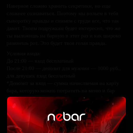
Наверное сложно хранить секретики, но еще
сложнее сознаваться. Поэтому мы вольем в тебя
сыворотку правды и снимем с груди все, что так
давит. Твоим подружкам будет интересно, что же
ты выложишь на барную в этот раз и как широко
разинешь рот. Это будет твоя голая правда.
Условия входа:
До 21:00 — вход бесплатный
После 21:00 — депозит для мужчин — 1000 руб.,
для девушек вход бесплатный
*Депозит за вход — сумма начисляемая на карту
бара, которую можно потратить на меню и бар
внутри заведения.
Забронируйте стол